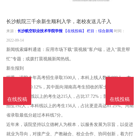
南
投
线
联
长沙航院三千余新生顺利入学，老校友送儿子入
稿
投
系
来源：
长沙航空职业技术学院学报
【在线投稿】 栏目：
综合新闻
时间：
2022-09-14
稿
我
新闻线索爆料通道：应用市场下载“晨视频”客户端，进入“晨意帮
忙”专题；或拨打晨视频新闻热线。
们
新生报到
据悉，该院今年高考招生录取3500人，本科上线人数为889人，本
科上线率为30.12%，其中面向湖南高考生招收的军士类（物理）有
570人，本科线以上的考生达215人，占比37.72%；普通类（物理）
在线投稿
在线投稿
招生192人，本科线以上的考生156人，占比更是高达81.25%。河南
省录取最低分超过本科线7分。
近年来，该院坚持以立德树人为根本，以服务发展为宗旨，以促进
就业为导向，对接产业、产教融合、校企合作、协同创新，着力打