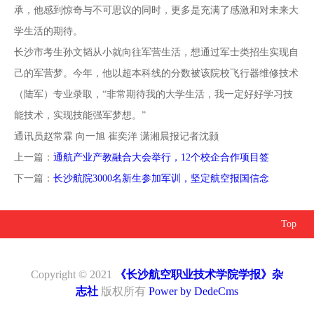
承，他感到惊奇与不可思议的同时，更多是充满了感激和对未来大
学生活的期待。
长沙市考生孙文韬从小就向往军营生活，想通过军士类招生实现自
己的军营梦。今年，他以超本科线的分数被该院校飞行器维修技术
（陆军）专业录取，“非常期待我的大学生活，我一定好好学习技
能技术，实现技能强军梦想。”
通讯员赵常霖 向一旭 崔奕洋 潇湘晨报记者沈颢
上一篇：
通航产业产教融合大会举行，12个校企合作项目签
下一篇：
长沙航院3000名新生参加军训，坚定航空报国信念
Top
Copyright © 2021
《长沙航空职业技术学院学报》杂
志社
版权所有
Power by DedeCms