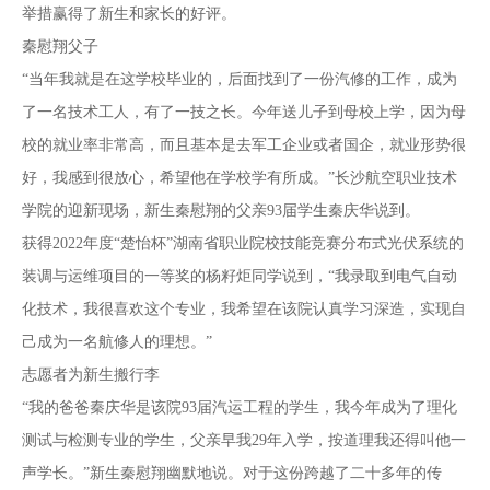
举措赢得了新生和家长的好评。
秦慰翔父子
“当年我就是在这学校毕业的，后面找到了一份汽修的工作，成为
了一名技术工人，有了一技之长。今年送儿子到母校上学，因为母
校的就业率非常高，而且基本是去军工企业或者国企，就业形势很
好，我感到很放心，希望他在学校学有所成。”长沙航空职业技术
学院的迎新现场，新生秦慰翔的父亲93届学生秦庆华说到。
获得2022年度“楚怡杯”湖南省职业院校技能竞赛分布式光伏系统的
装调与运维项目的一等奖的杨籽炬同学说到，“我录取到电气自动
化技术，我很喜欢这个专业，我希望在该院认真学习深造，实现自
己成为一名航修人的理想。”
志愿者为新生搬行李
“我的爸爸秦庆华是该院93届汽运工程的学生，我今年成为了理化
测试与检测专业的学生，父亲早我29年入学，按道理我还得叫他一
声学长。”新生秦慰翔幽默地说。对于这份跨越了二十多年的传