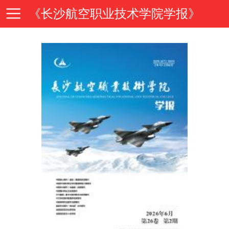
《长沙航空职业技术学院学报》
首
页
期
刊
期
导
刊
投
读
介
稿
邮
绍
指
箱
在