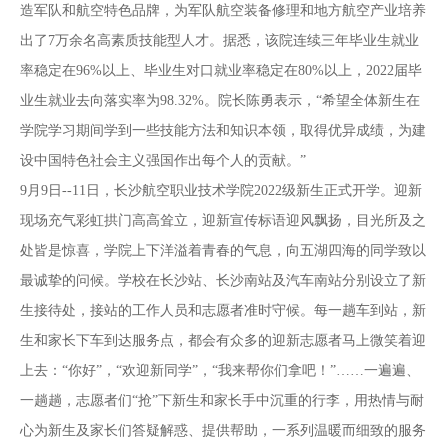
造军队和航空特色品牌，为军队航空装备修理和地方航空产业培养
出了7万余名高素质技能型人才。据悉，该院连续三年毕业生就业
率稳定在96%以上、毕业生对口就业率稳定在80%以上，2022届毕
业生就业去向落实率为98.32%。院长陈勇表示，“希望全体新生在
学院学习期间学到一些技能方法和知识本领，取得优异成绩，为建
设中国特色社会主义强国作出每个人的贡献。”
9月9日--11日，长沙航空职业技术学院2022级新生正式开学。迎新
现场充气彩虹拱门高高耸立，迎新宣传标语迎风飘扬，目光所及之
处皆是惊喜，学院上下洋溢着青春的气息，向五湖四海的同学致以
最诚挚的问候。学校在长沙站、长沙南站及汽车南站分别设立了新
生接待处，接站的工作人员和志愿者准时守候。每一趟车到站，新
生和家长下车到达服务点，都会有众多的迎新志愿者马上微笑着迎
上去：“你好”，“欢迎新同学”，“我来帮你们拿吧！”……一遍遍、
一趟趟，志愿者们“抢”下新生和家长手中沉重的行李，用热情与耐
心为新生及家长们答疑解惑、提供帮助，一系列温暖而细致的服务